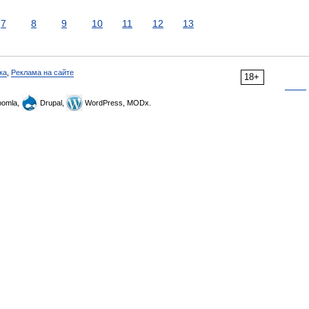
7
8
9
10
11
12
13
ка
,
Реклама на сайте
18+
omla,
Drupal,
WordPress, MODx.