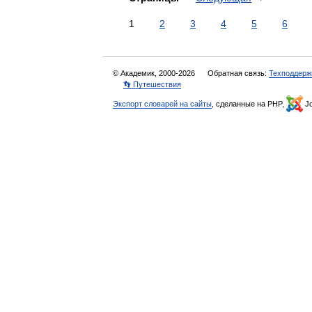
1
2
3
4
5
6
© Академик, 2000-2026
Обратная связь:
Техподдерж
👣 Путешествия
Экспорт словарей на сайты
, сделанные на PHP,
Jo