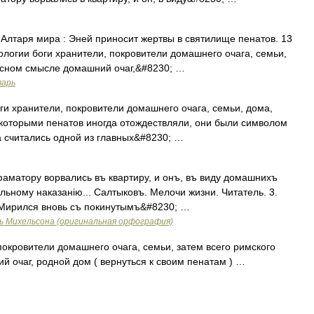
лтаря мира : Эней приносит жертвы в святилище пенатов. 13
ологии боги хранители, покровители домашнего очага, семьи,
носном смысле домашний очаг,&#8230; …
варь
и хранители, покровители домашнего очага, семьи, дома,
с которыми пенатов иногда отождествляли, они были символом
 считались одной из главных&#8230; …
аматору ворвались въ квартиру, и онъ, въ виду домашнихъ
ьному наказанію... Салтыковъ. Мелочи жизни. Читатель. 3.
, Мирился вновь съ покинутымъ&#8230; …
ь Михельсона (оригинальная орфография)
окровители домашнего очага, семьи, затем всего римского
 очаг, родной дом ( вернуться к своим пенатам ) …