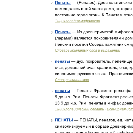
Пенаты
— (Penates). Древнелатинские 
2
помещались в той части дома, которая 
постоянно горел огонь. К Пенатам отн
Энциклопедия мифологии
Пенаты
— Из древнеримской мифологии
3
(ларами) являются покровителями дом
Ленский посетил Соседа памятник смир
Словарь крылатых слов и выражений
пенаты
— дух, покровитель, пепелище,
4
очаг, домашний очаг, хранитель, очаг,
синонимов русского языка. Практическ
Словарь синонимов
пенаты
— Пенаты. Фрагмент рельефа А
5
9 до н.э. Рим. Пенаты. Фрагмент рель
13 9 до н.э. Рим. пенаты в мифах дре
Энциклопедический словарь «Всемирная ис
ПЕНАТЫ
— ПЕНАТЫ, пенатов, ед. нет (к
6
символизируемый в образе древнеримс
о пестуны мои!» Батюшков. «К диффама