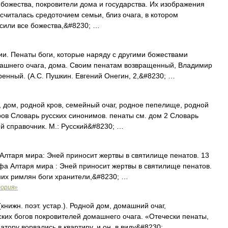
божества, покровители дома и государства. Их изображения
считалась средоточием семьи, близ очага, в котором
осили все божества,&#8230; …
. Пенаты боги, которые наряду с другими божествами
ашнего очага, дома. Своим пенатам возвращенный, Владимир
енный. (А.С. Пушкин. Евгений Онегин, 2,&#8230; …
 дом, родной кров, семейный очаг, родное пепелище, родной
 кров Словарь русских синонимов. пенаты см. дом 2 Словарь
ий справочник. М.: Русский&#8230; …
лтаря мира: Эней приносит жертвы в святилище пенатов. 13
ефа Алтаря мира : Эней приносит жертвы в святилище пенатов.
вних римлян боги хранители,&#8230; …
тория»
нижн. поэт. устар.). Родной дом, домашний очаг,
ких богов покровителей домашнего очага. «Отечески пенаты,
тору ворвались в квартиру, и он, в виду&#8230; …