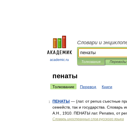
Словари и энциклоп
academic.ru
Толкования
Переводы
пенаты
Толкование
Перевод
Книги
ПЕНАТЫ
— (лат. от penus съестные п
1
семейств, так и государства. Словарь 
А.Н., 1910. ПЕНАТЫ лат. Penates, от p
Словарь иностранных слов русского языка