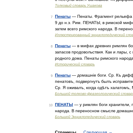
Толковый словарь Ушакова
Пенаты
— Пенаты. Фрагмент рельефа А
7
9 до н.э. Рим. ПЕНАТЫ, в римской миф
затем всего римского народа. В пере
Иллюстрированный энциклопедический сло
Пенаты
— в мифах древних римлян бог
8
запасов продовольствия. Как и лары, 
родного дома. Пенаты римского народа
Исторический словарь
Пенаты
— домашніе боги. Ср. Къ дифф
9
пенатовъ, подвергнутъ былъ исправител
Ср. Я оживалъ, когда одѣтъ халатомъ
Большой толково-фразеологический словар
ПЕНАТЫ
— у римлян боги хранители, п
10
народа. В переносном смысле домашний
Большой Энциклопедический словарь
Страницы
Следующая
→